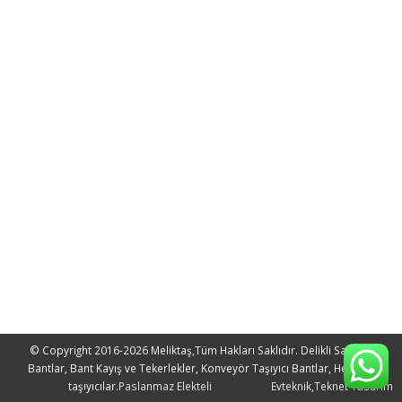
© Copyright 2016-2026 Meliktaş,Tüm Hakları Saklıdır. Delikli Sac, Tel
Bantlar, Bant Kayış ve Tekerlekler, Konveyör Taşıyıcı Bantlar, Helezon
taşıyıcılar.
Paslanmaz Elekteli
Evteknik
,
Teknet Tasarım