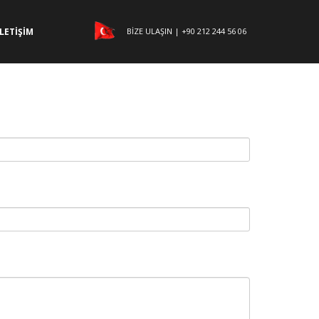
BİZE ULAŞIN | +90 212 244 56 06
İLETİŞİM