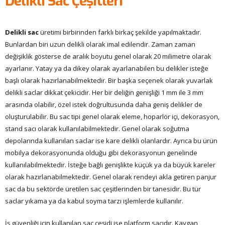
Delikli Sac Çeşitleri
Delikli sac
üretimi birbirinden farklı birkaç şekilde yapılmaktadır.
Bunlardan biri uzun delikli olarak imal edilendir. Zaman zaman
değişiklik gösterse de aralık boyutu genel olarak 20 milimetre olarak
ayarlanır. Yatay ya da dikey olarak ayarlanabilen bu delikler isteğe
başlı olarak hazırlanabilmektedir. Bir başka seçenek olarak yuvarlak
delikli saclar dikkat çekicidir. Her bir deliğin genişliği 1 mm ile 3 mm
arasında olabilir, özel istek doğrultusunda daha geniş delikler de
oluşturulabilir. Bu sac tipi genel olarak eleme, hoparlör içi, dekorasyon,
stand sacı olarak kullanılabilmektedir. Genel olarak soğutma
depolarında kullanılan saclar ise kare delikli olanlardır. Ayrıca bu ürün
mobilya dekorasyonunda olduğu gibi dekorasyonun genelinde
kullanılabilmektedir. İsteğe bağlı genişlikte küçük ya da büyük kareler
olarak hazırlanabilmektedir. Genel olarak rendeyi akla getiren panjur
sac da bu sektörde üretilen sac çeşitlerinden bir tanesidir. Bu tür
saclar yıkama ya da kabul soyma tarzı işlemlerde kullanılır.
İş güvenliği için kullanılan sac çeşidi ise platform sacıdır. Kaygan