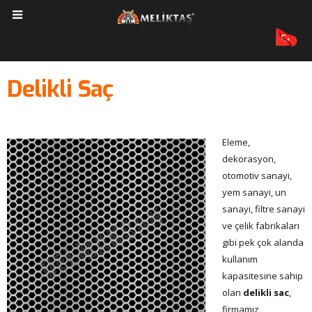
Delikli Saç
Eleme,
dekorasyon,
otomotiv sanayi,
yem sanayi, un
sanayi, filtre sanayi
ve çelik fabrikaları
gibi pek çok alanda
kullanım
kapasitesine sahip
olan
delikli sac
,
firmamız