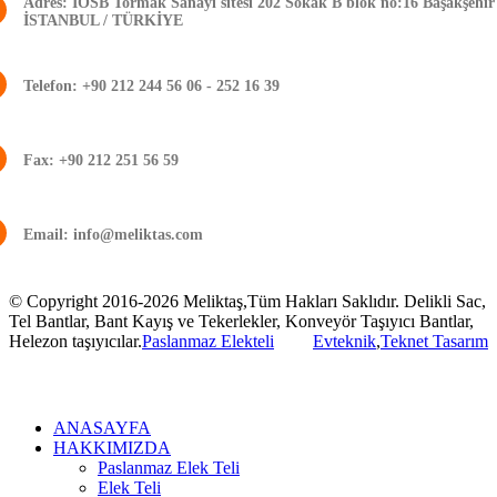
Adres:
IOSB Tormak Sanayi sitesi 202 Sokak B blok no:16 Başakşehir
İSTANBUL / TÜRKİYE
Telefon:
+90 212 244 56 06 - 252 16 39
Fax:
+90 212 251 56 59
Email:
info@meliktas.com
© Copyright 2016-2026 Meliktaş,Tüm Hakları Saklıdır. Delikli Sac,
Tel Bantlar, Bant Kayış ve Tekerlekler, Konveyör Taşıyıcı Bantlar,
Helezon taşıyıcılar.
Paslanmaz Elekteli
Evteknik
,
Teknet Tasarım
ANASAYFA
HAKKIMIZDA
Paslanmaz Elek Teli
Elek Teli