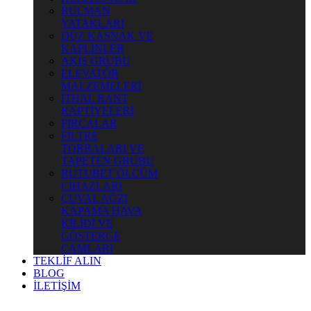
RULMAN
YATAKLARI
DÜZ KASNAK VE
KAPLİNLER
AKIŞ GRUBU
ELEVATÖR
MALZEMELERİ
İTHAL BANT
RAPTİYELERİ
FIRÇALAR
FİLTRE
TORBALARI VE
TAPETEN GRUBU
RUTUBET ÖLÇÜM
CİHAZLARI
ÇUVAL AĞZI
KAPAMA HAVA
KİLİDİ VE
GÖSTERGE
CAMLARI
TEKLİF ALIN
BLOG
İLETİŞİM