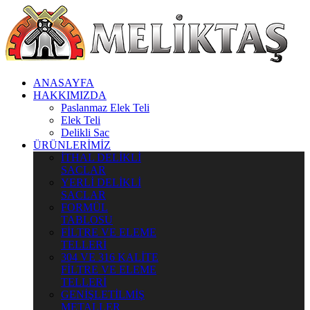
ANASAYFA
HAKKIMIZDA
Paslanmaz Elek Teli
Elek Teli
Delikli Sac
ÜRÜNLERİMİZ
İTHAL DELİKLİ
SACLAR
YERLİ DELİKLİ
SACLAR
FORMÜL
TABLOSU
FİLTRE VE ELEME
TELLERİ
304 VE 316 KALİTE
FİLTRE VE ELEME
TELLERİ
GENİŞLETİLMİŞ
METALLER