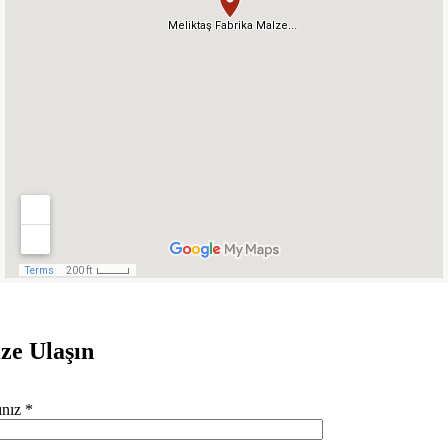
ize
Ulaşın
nız *