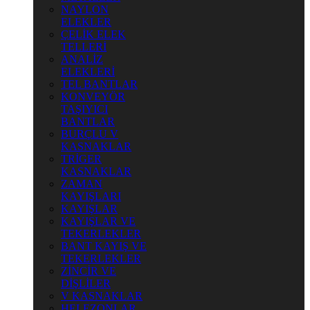
NAYLON
ELEKLER
ÇELİK ELEK
TELLERİ
ANALİZ
ELEKLERİ
TEL BANTLAR
KONVEYÖR
TAŞIYICI
BANTLAR
BURÇLU V
KASNAKLAR
TRİGER
KASNAKLAR
ZAMAN
KAYIŞLARI
KAYIŞLAR
KAYIŞLAR VE
TEKERLEKLER
BANT KAYIŞ VE
TEKERLEKLER
ZİNCİR VE
DİŞLİLER
V KASNAKLAR
HELEZONLAR