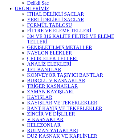
Delikli Sac
ÜRÜNLERİMİZ
İTHAL DELİKLİ SACLAR
YERLİ DELİKLİ SACLAR
FORMÜL TABLOSU
FİLTRE VE ELEME TELLERİ
304 VE 316 KALİTE FİLTRE VE ELEME
TELLERİ
GENİŞLETİLMİŞ METALLER
NAYLON ELEKLER
ÇELİK ELEK TELLERİ
ANALİZ ELEKLERİ
TEL BANTLAR
KONVEYÖR TAŞIYICI BANTLAR
BURÇLU V KASNAKLAR
TRİGER KASNAKLAR
ZAMAN KAYIŞLARI
KAYIŞLAR
KAYIŞLAR VE TEKERLEKLER
BANT KAYIŞ VE TEKERLEKLER
ZİNCİR VE DİŞLİLER
V KASNAKLAR
HELEZONLAR
RULMAN YATAKLARI
DÜZ KASNAK VE KAPLİNLER